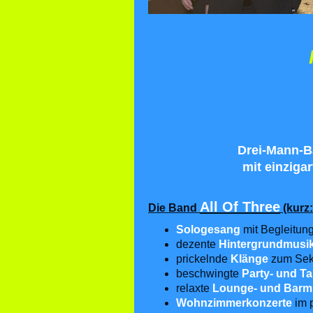
Drei-Mann-
B
mit
einzigar
All Of Three
Die Band
(kurz:
Sologesang
mit Begleitun
dezente
Hintergrundmusi
prickelnde
Klänge
zum Sek
beschwingte
Party- und T
relaxte
Lounge- und Barm
Wohnzimmerkonzerte
im 