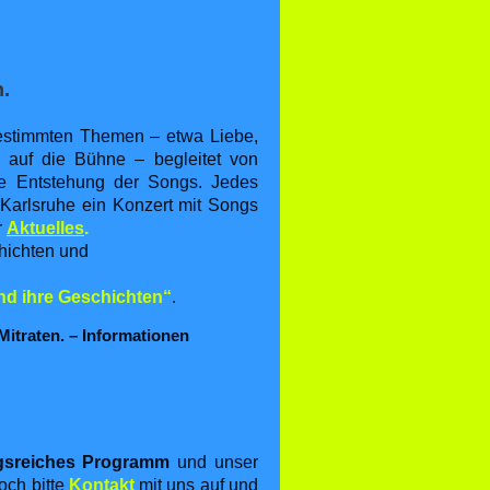
n.
bestimmten Themen – etwa Liebe,
 auf die Bühne – begleitet von
e Entstehung der Songs. Jedes
 Karlsruhe ein Konzert mit Songs
r
Aktuelles
.
hichten und
nd ihre Geschichten“
.
itraten. – Informationen
gsreiches Programm
und unser
och bitte
Kontakt
mit uns auf und