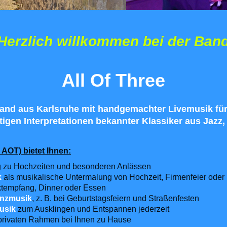
Herzlich willkommen bei der Ban
All Of Three
and aus Ka
rlsruhe mit
handgemachter Livemusik für 
tigen Interpretationen
bekannter
Klassiker
aus Jazz,
 AOT) bietet Ihnen:
g zu Hochzeiten und besonderen Anlässen
k
als musikalische Untermalung von Hochzeit, Firmenfeier oder
tempfang, Dinner oder Essen
anzmusik
, z. B. bei Geburtstagsfeiern und Straßenfesten
usik
zum Ausklingen und Entspannen jederzeit
privaten Rahmen bei Ihnen zu Hause