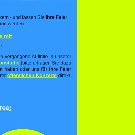
kern - und lassen Sie
Ihre Feier
nis
werden.
e mit
.
 vergangene Auftritte in unserer
onstudio
(bitte erfragen Sie dazu
en
haben oder uns
für Ihre Feier
erer
öffentlichen Konzerte
direkt
ree
!