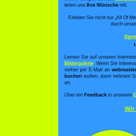
teilen uns
Ihre Wünsche
mit.
Erleben Sie nicht nur „All Of Me
durch unse
Spre
Lernen Sie auf unseren Internet
Bildergalerie
. Wenn Sie Interes
vorher per E-Mail an
webmaster[
buchen
wollen, dann nehmen Si
an.
Über ein
Feedback
in unserem
Wir