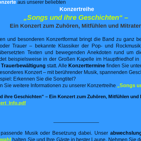
onzerte
aus unserer beliebten
Konzertreihe
„Songs und ihre Geschichten“
–
Ein Konzert zum Zuhören, Mitfühlen und Mitrate
lten und besonderen Konzertformat bringt die Band zu ganz 
 oder Trauer
–
bekannte Klassiker der Pop- und Rockmusik
 übersetzten Texten und bewegenden Anekdoten rund um di
det beispielsweise in der Großen Kapelle im Hauptfriedhof in
 Trauerbewältigung
statt. Alle
Konzerttermine
finden Sie unte
 besonderes Konzert – mit berührender Musik, spannenden Gesc
piel: Erkennen Sie die Songtitel?
en Sie weitere Informationen zu unserer Konzertreihe
„Songs
u
d ihre Geschichten“ – Ein Konzert zum Zuhören, Mitfühlen und M
rt_Info.pdf
__________________
e passende Musik oder Besetzung dabei. Unser
abwechslun
wahl
halten Sie und Ihre Gäste in bester Laune. Nehmen Sie d